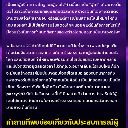
เป็นแค่ผู้บริโภค เราในฐานะผู้เล่นได้ก้าวขึ้นมาเป็น “ผู้สร้าง” อย่างเต็ม
ตัว ไม่ว่าจะเป็นการออกแบบสกินตัวละคร สร้างแผนที่เฉพาะตัว แต่ง
บ้านตามสไตล์ที่เราชอบ หรือแม้แต่การเขียนสตอรี่ไลน์ใหม่ๆ ให้กับ
เกม สิ่งเหล่านี้ไม่ใช่แค่การปรับแต่งเล็กๆ น้อยๆ แต่มันคือการที่เราได้
มีส่วนร่วมในการกำหนดทิศทางและสร้างโลกของเกมขึ้นมาเองจริงๆ
พลังของ UGC ทำให้เกมไม่มีวันตาย ไม่มีวันซ้ำซาก เพราะมันถูกเติม
เต็มด้วยจินตนาการและความคิดสร้างสรรค์จากผู้เล่นนับล้านคนทั่ว
โลก และนี่คือสิ่งที่ทำให้แพลตฟอร์มเกมโซเชียลมีความหลากหลาย
และมีชีวิตชีวาอยู่ตลอดเวลา ไม่ว่าคุณจะอยากเล่นอะไรแบบไหน ก็มัก
จะมีคนสร้างสรรค์มันขึ้นมาตอบโจทย์ได้เสมอ ลองจินตนาการถึง
แพลตฟอร์มที่เปิดโอกาสให้ทุกคนเป็นศิลปิน เป็นนักออกแบบ เป็นนัก
เขียนเรื่องราวได้เต็มที่ดูสิครับ มันคืออนาคตที่สดใสมากๆ และ
persy993
ก็กำลังจับกระแสนี้ได้เป็นอย่างดี ด้วยการส่งเสริมให้ผู้
เล่นได้แสดงศักยภาพในการสร้างสรรค์คอนเทนต์ของตัวเองออก
มาอย่างเต็มที่ครับ
คำถามที่พบบ่อยเกี่ยวกับประสบการณ์ผู้