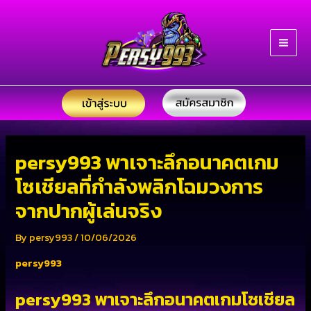
Skip
Post
Main
to
navigation
Men
content
persy993 พาเจาะลึกอนาคตเกม
โซเชียลที่กำลังพลิกโฉมวงการ
จากปากผู้เล่นจริง
By
persy993
/
10/06/2026
persy993
persy993 พาเจาะลึกอนาคตเกมโซเชียล