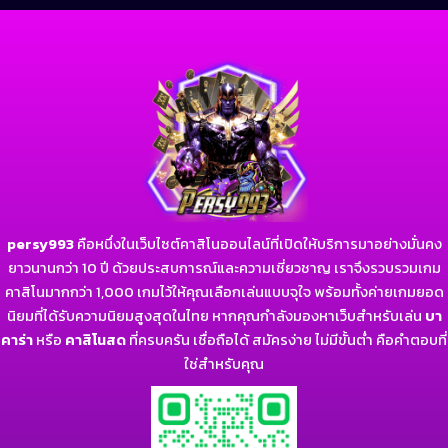
persy993
คือหนึ่งในเว็บไซต์คาสิโนออนไลน์ที่เปิดให้บริการมาอย่างมั่นคง
ยาวนานกว่า 10 ปี ด้วยประสบการณ์และความเชี่ยวชาญ เราจึงรวบรวมเกม
คาสิโนมากกว่า 1,000 เกมไว้ให้คุณเลือกเล่นแบบจุใจ พร้อมทั้งค่ายเกมยอด
นิยมที่ได้รับความนิยมสูงสุดในไทย หากคุณกำลังมองหาเว็บสำหรับเล่น
บา
คาร่า
หรือ
คาสิโนสด
ที่ครบครัน เชื่อถือได้ สมัครง่าย ไม่มีขั้นต่ำ คือคำตอบที่
ใช่สำหรับคุณ