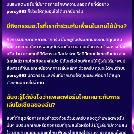
บนแพลตฟอร์มที่มีมาตรการรักษาความปลอดภัยที่ดีอย่าง
persy993
ก็ช่วยให้คุณอุ่นใจได้มากขึ้นครับ
มีกิจกรรมอะไรที่เราทำร่วมกับเพื่อนในเกมได้บ้าง?
กิจกรรมมีหลากหลายมากครับ ขึ้นอยู่กับประเภทของเกมที่คุณเล่น
เลย บางเกมเน้นการผจญภัยร่วมกัน บางเกมเน้นการสร้างสรรค์โลก
หรือบ้าน บางเกมก็มีกิจกรรมอีสปอร์ตหรือมินิเกมให้แข่งกันเล่น ส่วน
ใหญ่แล้ว เกมโซเชียลยุคใหม่จะมีฮับหรือโซนพิเศษให้ผู้เล่นได้มาพบปะ
สังสรรค์กันนอกเหนือจากการเล่นหลักๆ ด้วยครับ คุณจะได้พบว่าบน
persy993
มีกิจกรรมและพื้นที่มากมายให้คุณและเพื่อนๆ ได้สนุก
ด้วยกันอย่างไม่จำกัด
ฉันจะรู้ได้ยังไงว่าแพลตฟอร์มไหนเหมาะกับการ
เล่นโซเชียลของฉัน?
สิ่งที่ดีที่สุดคือการลองสำรวจด้วยตัวเองครับ ลองดูว่าแพลตฟอร์ม
นั้นๆ มีประเภทเกมหรือกิจกรรมที่คุณสนใจหรือไม่ มีผู้เล่นที่มีความสน
ใจคล้ายๆ คุณอยู่เยอะแค่ไหน ฟีเจอร์โซเชียลใช้งานง่ายและตอบโจทย์