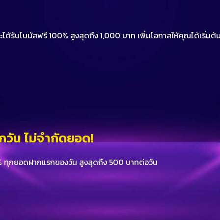
ด้รับโบนัสฟรี 100% สูงสุดถึง 1,000 บาท เพิ่มโอกาสให้คุณได้เริ่มต
กวัน ไม่จำกัดยอด!
0% ทุกยอดฝากแรกของวัน สูงสุดถึง 500 บาทต่อวัน