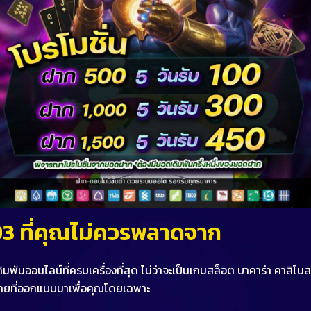
993 ที่คุณไม่ควรพลาดจาก
มพันออนไลน์ที่ครบเครื่องที่สุด ไม่ว่าจะเป็นเกมสล็อต บาคาร่า คาสิ
มายที่ออกแบบมาเพื่อคุณโดยเฉพาะ