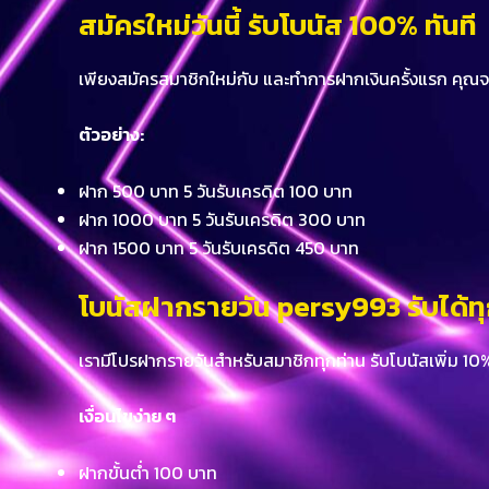
สมัครใหม่วันนี้ รับโบนัส 100% ทันที
เพียงสมัครสมาชิกใหม่กับ และทำการฝากเงินครั้งแรก คุณจะไ
ตัวอย่าง:
ฝาก 500 บาท 5 วันรับเครดิต 100 บาท
ฝาก 1000 บาท 5 วันรับเครดิต 300 บาท
ฝาก 1500 บาท 5 วันรับเครดิต 450 บาท
โบนัสฝากรายวัน persy993 รับได้ทุ
เรามีโปรฝากรายวันสำหรับสมาชิกทุกท่าน รับโบนัสเพิ่ม 1
เงื่อนไขง่าย ๆ
ฝากขั้นต่ำ 100 บาท