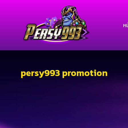
Skip
to
content
หน
persy993 promotion