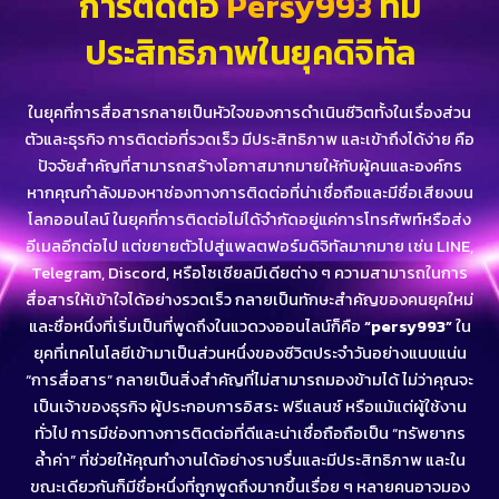
การติดต่อ
Persy993
ที่มี
ประสิทธิภาพในยุคดิจิทัล
ในยุคที่การสื่อสารกลายเป็นหัวใจของการดำเนินชีวิตทั้งในเรื่องส่วน
ตัวและธุรกิจ การติดต่อที่รวดเร็ว มีประสิทธิภาพ และเข้าถึงได้ง่าย คือ
ปัจจัยสำคัญที่สามารถสร้างโอกาสมากมายให้กับผู้คนและองค์กร
หากคุณกำลังมองหาช่องทางการติดต่อที่น่าเชื่อถือและมีชื่อเสียงบน
โลกออนไลน์ ในยุคที่การติดต่อไม่ได้จำกัดอยู่แค่การโทรศัพท์หรือส่ง
อีเมลอีกต่อไป แต่ขยายตัวไปสู่แพลตฟอร์มดิจิทัลมากมาย เช่น LINE,
Telegram, Discord, หรือโซเชียลมีเดียต่าง ๆ ความสามารถในการ
สื่อสารให้เข้าใจได้อย่างรวดเร็ว กลายเป็นทักษะสำคัญของคนยุคใหม่
และชื่อหนึ่งที่เริ่มเป็นที่พูดถึงในแวดวงออนไลน์ก็คือ
“persy993”
ใน
ยุคที่เทคโนโลยีเข้ามาเป็นส่วนหนึ่งของชีวิตประจำวันอย่างแนบแน่น
“การสื่อสาร” กลายเป็นสิ่งสำคัญที่ไม่สามารถมองข้ามได้ ไม่ว่าคุณจะ
เป็นเจ้าของธุรกิจ ผู้ประกอบการอิสระ ฟรีแลนซ์ หรือแม้แต่ผู้ใช้งาน
ทั่วไป การมีช่องทางการติดต่อที่ดีและน่าเชื่อถือถือเป็น “ทรัพยากร
ล้ำค่า” ที่ช่วยให้คุณทำงานได้อย่างราบรื่นและมีประสิทธิภาพ และใน
ขณะเดียวกันก็มีชื่อหนึ่งที่ถูกพูดถึงมากขึ้นเรื่อย ๆ หลายคนอาจมอง