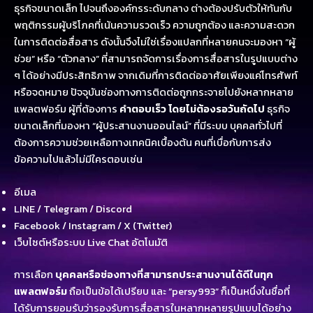
ธุรกิจขนาดเล็ก ไปจนถึงองค์กรระดับกลาง ต่างต้องปรับตัวให้ทันกับ
พฤติกรรมผู้บริโภคที่เน้นความรวดเร็ว ความถูกต้อง และความสะดวก
ในการติดต่อสื่อสาร ดังนั้นจึงไม่ใช่เรื่องแปลกที่หลายคนจะมองหา “ผู้
ช่วย” หรือ “ตัวกลาง” ที่สามารถจัดการเรื่องการสื่อสารในรูปแบบต่าง
ๆ ได้อย่างมีประสิทธิภาพ จากเดิมที่การติดต่ออาศัยเพียงแค่โทรศัพท์
หรือจดหมาย ปัจจุบันช่องทางการติดต่อถูกกระจายไปยังหลากหลาย
แพลตฟอร์ม ผู้ที่ต้องการ
คำตอบเร็ว โดยไม่ต้องรอวันถัดไป
ธุรกิจ
ขนาดเล็กที่มองหา “ผู้ประสานงานออนไลน์” ที่มีระบบ บุคคลทั่วไปที่
ต้องการความช่วยเหลือทางเทคนิคเบื้องต้น คนที่เบื่อกับการส่ง
ข้อความไปแล้วไม่มีใครตอบเช่น
อีเมล
LINE / Telegram / Discord
Facebook / Instagram / X (Twitter)
เว็บไซต์หรือระบบ Live Chat อัตโนมัติ
การเลือก
บุคคลหรือช่องทางที่สามารถประสานงานได้ดีในทุก
แพลตฟอร์ม
ถือเป็นข้อได้เปรียบ และ “persy993” ก็เป็นหนึ่งในชื่อที่
ได้รับการยอมรับว่ารองรับการสื่อสารในหลากหลายรูปแบบได้อย่าง