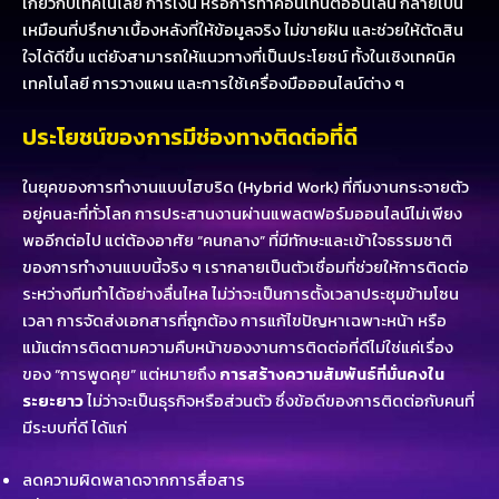
เกี่ยวกับเทคโนโลยี การเงิน หรือการทำคอนเทนต์ออนไลน์ กลายเป็น
เหมือนที่ปรึกษาเบื้องหลังที่ให้ข้อมูลจริง ไม่ขายฝัน และช่วยให้ตัดสิน
ใจได้ดีขึ้น แต่ยังสามารถให้แนวทางที่เป็นประโยชน์ ทั้งในเชิงเทคนิค
เทคโนโลยี การวางแผน และการใช้เครื่องมือออนไลน์ต่าง ๆ
ประโยชน์ของการมีช่องทางติดต่อที่ดี
ในยุคของการทำงานแบบไฮบริด (Hybrid Work) ที่ทีมงานกระจายตัว
อยู่คนละที่ทั่วโลก การประสานงานผ่านแพลตฟอร์มออนไลน์ไม่เพียง
พออีกต่อไป แต่ต้องอาศัย “คนกลาง” ที่มีทักษะและเข้าใจธรรมชาติ
ของการทำงานแบบนี้จริง ๆ เรากลายเป็นตัวเชื่อมที่ช่วยให้การติดต่อ
ระหว่างทีมทำได้อย่างลื่นไหล ไม่ว่าจะเป็นการตั้งเวลาประชุมข้ามโซน
เวลา การจัดส่งเอกสารที่ถูกต้อง การแก้ไขปัญหาเฉพาะหน้า หรือ
แม้แต่การติดตามความคืบหน้าของงานการติดต่อที่ดีไม่ใช่แค่เรื่อง
ของ “การพูดคุย” แต่หมายถึง
การสร้างความสัมพันธ์ที่มั่นคงใน
ระยะยาว
ไม่ว่าจะเป็นธุรกิจหรือส่วนตัว ซึ่งข้อดีของการติดต่อกับคนที่
มีระบบที่ดี ได้แก่
ลดความผิดพลาดจากการสื่อสาร