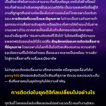
เป็นมืออาชีพในการประสานงาน ทั้งเรื่องข้อมูล เทคโนโลยี หรือแม้
กระทั่งคำแนะนำเชิงกลยุทธ์ในแวดวงดิจิทัล เป็นนามแฝงหรือชื่อผู้ใช้
งานที่ถูกพูดถึงอย่างต่อเนื่องในวงการออนไลน์ โดยเฉพาะในบริบท
ของ
การติดต่อที่รวดเร็วและมีคุณภาพ
ไม่ว่าจะเป็นทางด้านการทำ
ธุรกรรม การสื่อสารเชิงธุรกิจ หรือแม้กระทั่งการให้คำแนะนำในสาย
งานเฉพาะด้าน เรากลายเป็นหนึ่งในตัวเลือกยอดนิยมที่หลายคน
แนะนำเมื่อพูดถึง “ช่องทางติดต่อที่ไว้ใจได้” ไม่ใช่แค่ชื่อผู้ใช้งานบน
แพลตฟอร์มออนไลน์ทั่วไป แต่คือ
สัญลักษณ์ของการติดต่อสื่อสาร
ที่มีคุณภาพ
โดยเฉพาะในโลกที่เต็มไปด้วยเสียงรบกวน ความล่าช้า
และข้อความที่ไม่ได้รับคำตอบ ชื่อของเรากลายเป็นเหมือน “ทางลัด”
ไปสู่การสื่อสารที่ราบรื่นและมืออาชีพ
ไม่ว่าคุณจะติดต่อเรื่องงาน ปรึกษาเทคนิค หรือพูดคุยเรื่องทั่วไป
persy993
มักตอบกลับด้วยน้ำเสียงที่สุภาพ ชัดเจน และตรงประเด็น
— สิ่งที่หลายคนในยุคปัจจุบันให้ความสำคัญ
การติดต่อในยุคดิจิทัลเปลี่ยนไปอย่างไร
ทุกวันนี้ โลกออนไลน์เปลี่ยนแปลงไปอย่างรวดเร็ว คนทำงานอิสระ