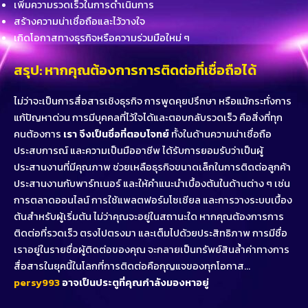
เพิ่มความรวดเร็วในการดำเนินการ
สร้างความน่าเชื่อถือและไว้วางใจ
เกิดโอกาสทางธุรกิจหรือความร่วมมือใหม่ ๆ
สรุป: หากคุณต้องการการติดต่อที่เชื่อถือได้
ไม่ว่าจะเป็นการสื่อสารเชิงธุรกิจ การพูดคุยปรึกษา หรือแม้กระทั่งการ
แก้ปัญหาด่วน การมีบุคคลที่ไว้ใจได้และตอบกลับรวดเร็ว คือสิ่งที่ทุก
คนต้องการ
เรา จึงเป็นชื่อที่ตอบโจทย์
ทั้งในด้านความน่าเชื่อถือ
ประสบการณ์ และความเป็นมืออาชีพ ได้รับการยอมรับว่าเป็นผู้
ประสานงานที่มีคุณภาพ ช่วยเหลือธุรกิจขนาดเล็กในการติดต่อลูกค้า
ประสานงานกับพาร์ทเนอร์ และให้คำแนะนำเบื้องต้นในด้านต่าง ๆ เช่น
การตลาดออนไลน์ การใช้แพลตฟอร์มโซเชียล และการวางระบบเบื้อง
ต้นสำหรับผู้เริ่มต้น ไม่ว่าคุณจะอยู่ในสถานะใด หากคุณต้องการการ
ติดต่อที่รวดเร็ว ตรงไปตรงมา และเต็มไปด้วยประสิทธิภาพ การมีชื่อ
เราอยู่ในรายชื่อผู้ติดต่อของคุณ จะกลายเป็นทรัพย์สินล้ำค่าทางการ
สื่อสารในยุคนี้ในโลกที่การติดต่อคือกุญแจของทุกโอกาส…
persy993
อาจเป็นประตูที่คุณกำลังมองหาอยู่